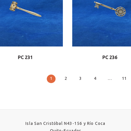
PC 231
PC 236
1
2
3
4
…
11
Isla San Cristóbal N43-156 y Río Coca
Quito-Ecuador