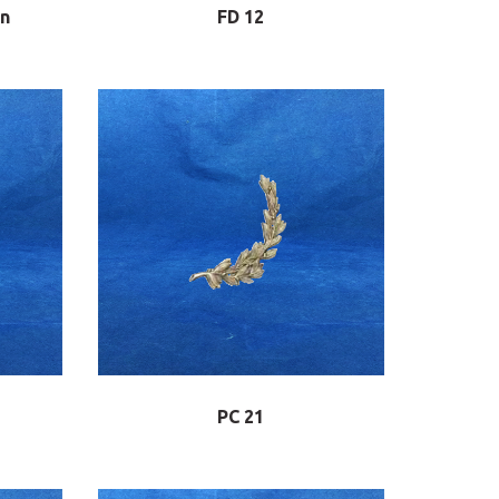
ón
FD 12
PC 21